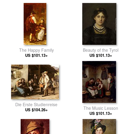
The Happy Family
Beauty of the Tyrol
US $101.13+
US $101.13+
Die Erste Studienreise
The Music Lesson
US $104.26+
US $101.13+