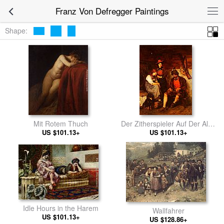
Franz Von Defregger Paintings
Shape:
Mit Rotem Thuch
Der Zitherspieler Auf Der Alm,
US $101.13+
Dem Zwei Madchen Zuhoren
US $101.13+
Idle Hours in the Harem
Wallfahrer
US $101.13+
US $128.86+